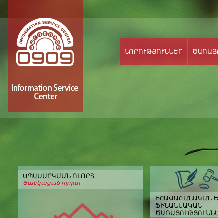
ՆՈՐՈՒԹՅՈՒՆՆԵՐ
ԾԱՌԱՅ
ՍՊԱՍԱՐԿՄԱՆ ՈԼՈՐՏ
Ցանկացած ոլորտ
ԻՐԱՎԱԲԱՆԱԿԱՆ 
ՖԻՆԱՆՍԱԿԱՆ
ԾԱՌԱՅՈՒԹՅՈՒՆՆ